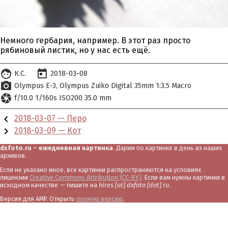
Немного гербария, например. В этот раз просто
рябиновый листик, но у нас есть ещё.
face
today
К.С.
2018-03-08
photo_camera
Olympus E-3
Olympus Zuiko Digital 35mm 1:3.5 Macro
camera
f/10.0 1/160s ISO200 35.0 mm
chevron_left
2018-03-07 — Перо
chevron_right
2018-03-09 — Кот
dxfoto.ru – ежедневная картинка
. Дарим по картинке в день из наших
архивов.
Если не указано иное, все картинки распространяются на условиях
лицензии
Creative Commons Attribution (CC-BY)
. Если вам нужны картинки в
исходном качестве — пишите на
hires [at] dxfoto [dot] ru
.
Версия для AMP. Открыть
полную версию
.