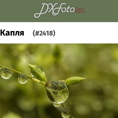
Капля
(#2418)