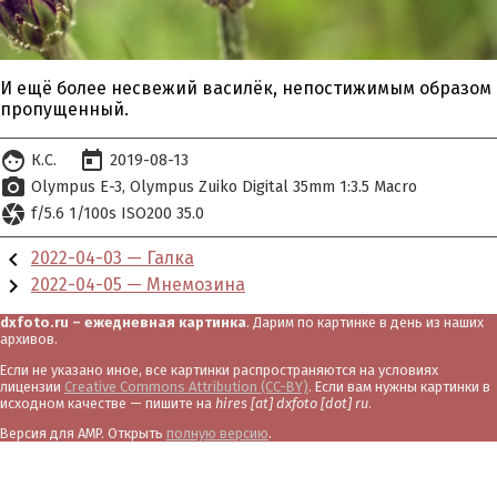
И ещё более несвежий василёк, непостижимым образом
пропущенный.
face
today
К.С.
2019-08-13
photo_camera
Olympus E-3
Olympus Zuiko Digital 35mm 1:3.5 Macro
camera
f/5.6 1/100s ISO200 35.0
chevron_left
2022-04-03 — Галка
chevron_right
2022-04-05 — Мнемозина
dxfoto.ru – ежедневная картинка
. Дарим по картинке в день из наших
архивов.
Если не указано иное, все картинки распространяются на условиях
лицензии
Creative Commons Attribution (CC-BY)
. Если вам нужны картинки в
исходном качестве — пишите на
hires [at] dxfoto [dot] ru
.
Версия для AMP. Открыть
полную версию
.