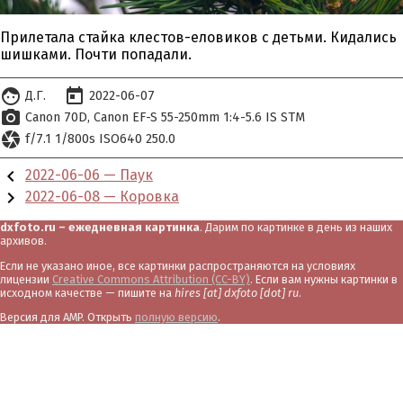
Прилетала стайка клестов-еловиков с детьми. Кидались
шишками. Почти попадали.
face
today
Д.Г.
2022-06-07
photo_camera
Canon 70D
Canon EF-S 55-250mm 1:4-5.6 IS STM
camera
f/7.1 1/800s ISO640 250.0
chevron_left
2022-06-06 — Паук
chevron_right
2022-06-08 — Коровка
dxfoto.ru – ежедневная картинка
. Дарим по картинке в день из наших
архивов.
Если не указано иное, все картинки распространяются на условиях
лицензии
Creative Commons Attribution (CC-BY)
. Если вам нужны картинки в
исходном качестве — пишите на
hires [at] dxfoto [dot] ru
.
Версия для AMP. Открыть
полную версию
.