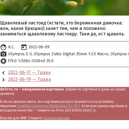
Щавелевый листоед (кстати, это беременная дамочка:
вон, какое брюшко) занят тем, чем и положено
заниматься щавелевому листоеду. Таки да, ест щавель.
face
today
К.С.
2022-06-09
photo_camera
Olympus E-3
Olympus Zuiko Digital 35mm 1:3.5 Macro
Olympus D
camera
f/9.0 1/200s ISO640 35.0
chevron_left
2022-06-17 — Трава
chevron_right
2022-06-19 — Трава
dxfoto.ru – ежедневная картинка
. Дарим по картинке в день из наших
архивов.
Если не указано иное, все картинки распространяются на условиях
лицензии
Creative Commons Attribution (CC-BY)
. Если вам нужны картинки в
исходном качестве — пишите на
hires [at] dxfoto [dot] ru
.
Версия для AMP. Открыть
полную версию
.