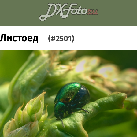
Листоед
(#2501)