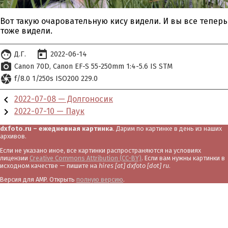
Вот такую очаровательную кису видели. И вы все теперь
тоже видели.
face
today
Д.Г.
2022-06-14
photo_camera
Canon 70D
Canon EF-S 55-250mm 1:4-5.6 IS STM
camera
f/8.0 1/250s ISO200 229.0
chevron_left
2022-07-08 — Долгоносик
chevron_right
2022-07-10 — Паук
dxfoto.ru – ежедневная картинка
. Дарим по картинке в день из наших
архивов.
Если не указано иное, все картинки распространяются на условиях
лицензии
Creative Commons Attribution (CC-BY)
. Если вам нужны картинки в
исходном качестве — пишите на
hires [at] dxfoto [dot] ru
.
Версия для AMP. Открыть
полную версию
.