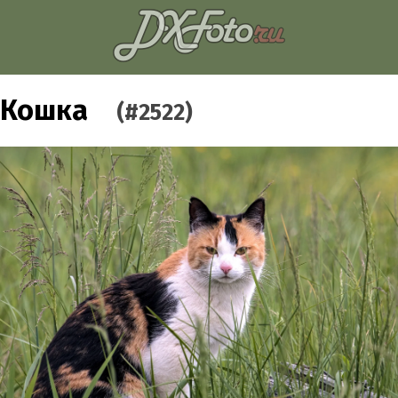
Кошка
(#2522)