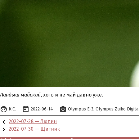
Ландыш майский
, хоть и не май давно уже.
face
today
photo_camera
К.С.
2022-06-14
Olympus E-3
Olympus Zuiko Digita
chevron_left
2022-07-28 — Люпин
chevron_right
2022-07-30 — Щитник