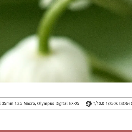
camera
l 35mm 1:3.5 Macro
Olympus Digital EX-25
f/10.0 1/250s ISO640