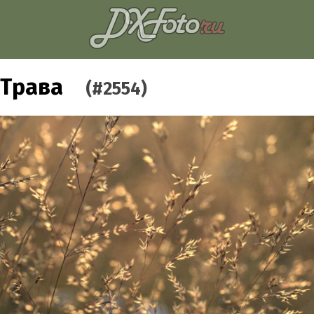
Трава
(#2554)