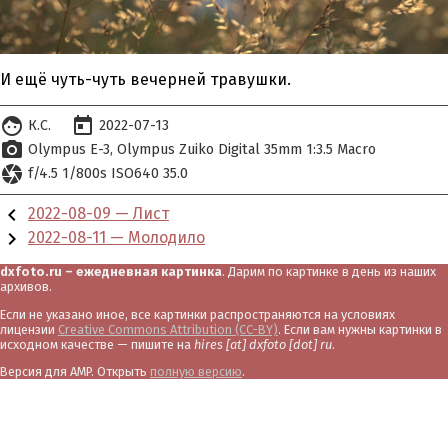
И ещё чуть-чуть вечерней травушки.
face
today
К.С.
2022-07-13
photo_camera
Olympus E-3
Olympus Zuiko Digital 35mm 1:3.5 Macro
camera
f/4.5 1/800s ISO640 35.0
chevron_left
2022-08-09 — Лист
chevron_right
2022-08-11 — Молодило
dxfoto.ru – ежедневная картинка
. Дарим по картинке в день из наших
архивов.
Если не указано иное, все картинки распространяются на условиях
лицензии
Creative Commons Attribution (CC-BY)
. Если вам нужны картинки в
исходном качестве — пишите на
hires [at] dxfoto [dot] ru
.
Версия для AMP. Открыть
полную версию
.