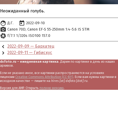
Неожиданный голубь.
face
today
Д.Г.
2022-09-10
photo_camera
Canon 70D
Canon EF-S 55-250mm 1:4-5.6 IS STM
camera
f/7.1 1/320s ISO100 157.0
chevron_left
2022-09-09 — Бархатец
chevron_right
2022-09-11 — Гибискус
dxfoto.ru – ежедневная картинка
. Дарим по картинке в день из наших
архивов.
Если не указано иное, все картинки распространяются на условиях
лицензии
Creative Commons Attribution (CC-BY)
. Если вам нужны картинки в
исходном качестве — пишите на
hires [at] dxfoto [dot] ru
.
Версия для AMP. Открыть
полную версию
.