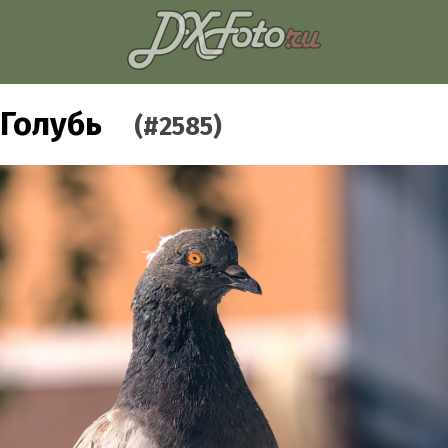
Голубь
(#2585)