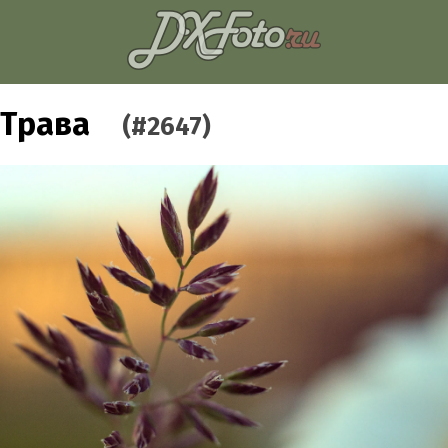
Трава
(#2647)