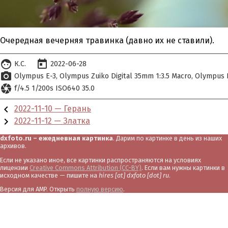
Очередная вечерняя травинка (давно их не ставили).
face
today
К.С.
2022-06-28
photo_camera
Olympus E-3
Olympus Zuiko Digital 35mm 1:3.5 Macro
Olympus D
camera
f/4.5 1/200s ISO640 35.0
chevron_left
2022-11-10 — Герань
chevron_right
2022-11-12 — Златка
dxfoto.ru – ежедневная картинка
. Дарим по картинке в день из наших
архивов.
Если не указано иное, все картинки распространяются на условиях
лицензии
Creative Commons Attribution (CC-BY)
. Если вам нужны картинки в
исходном качестве — пишите на
hires [at] dxfoto [dot] ru
.
Версия для AMP. Открыть
полную версию
.