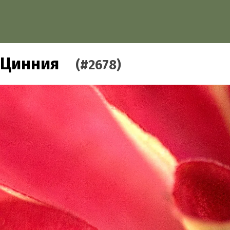
Цинния
(#2678)