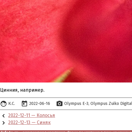
Цинния, например.
face
today
photo_camera
К.С.
2022-06-16
Olympus E-3
Olympus Zuiko Digita
chevron_left
2022-12-11 — Колосья
chevron_right
2022-12-13 — Синяк