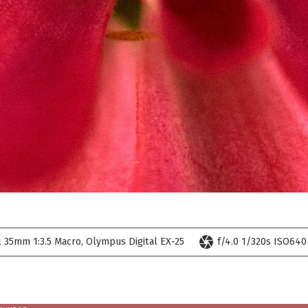
camera
l 35mm 1:3.5 Macro
Olympus Digital EX-25
f/4.0 1/320s ISO640 