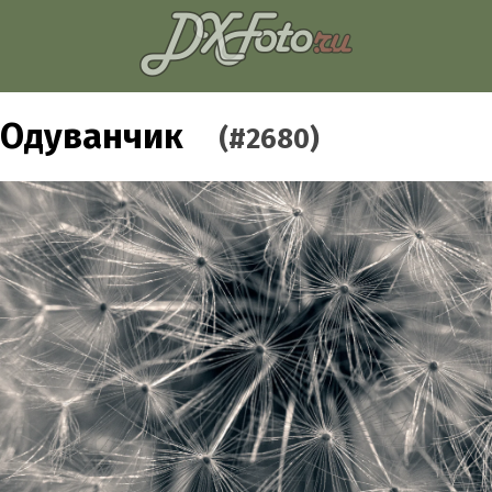
Одуванчик
(#2680)