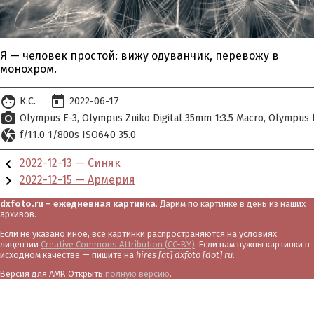
Я — человек простой: вижу одуванчик, перевожу в
монохром.
face
today
К.С.
2022-06-17
photo_camera
Olympus E-3
Olympus Zuiko Digital 35mm 1:3.5 Macro
Olympus D
camera
f/11.0 1/800s ISO640 35.0
chevron_left
2022-12-13 — Синяк
chevron_right
2022-12-15 — Армерия
dxfoto.ru – ежедневная картинка
. Дарим по картинке в день из наших
архивов.
Если не указано иное, все картинки распространяются на условиях
лицензии
Creative Commons Attribution (CC-BY)
. Если вам нужны картинки в
исходном качестве — пишите на
hires [at] dxfoto [dot] ru
.
Версия для AMP. Открыть
полную версию
.