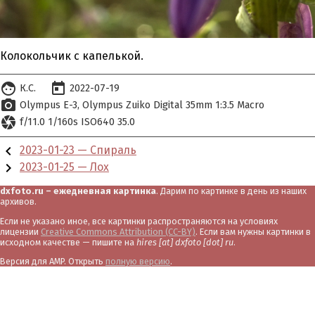
Колокольчик с капелькой.
face
today
К.С.
2022-07-19
photo_camera
Olympus E-3
Olympus Zuiko Digital 35mm 1:3.5 Macro
camera
f/11.0 1/160s ISO640 35.0
chevron_left
2023-01-23 — Спираль
chevron_right
2023-01-25 — Лох
dxfoto.ru – ежедневная картинка
. Дарим по картинке в день из наших
архивов.
Если не указано иное, все картинки распространяются на условиях
лицензии
Creative Commons Attribution (CC-BY)
. Если вам нужны картинки в
исходном качестве — пишите на
hires [at] dxfoto [dot] ru
.
Версия для AMP. Открыть
полную версию
.