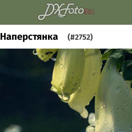
Наперстянка
(#2752)