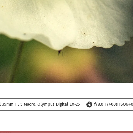
camera
l 35mm 1:3.5 Macro
Olympus Digital EX-25
f/8.0 1/400s ISO640