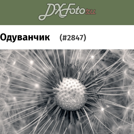
Одуванчик
(#2847)