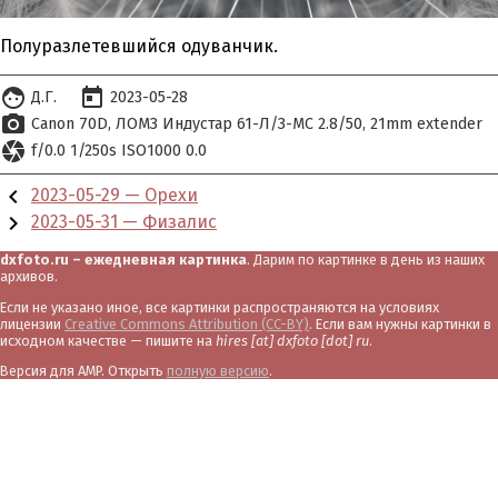
Полуразлетевшийся одуванчик.
face
today
Д.Г.
2023-05-28
photo_camera
Canon 70D
ЛОМЗ Индустар 61-Л/З-МС 2.8/50
21mm extender
camera
f/0.0 1/250s ISO1000 0.0
chevron_left
2023-05-29 — Орехи
chevron_right
2023-05-31 — Физалис
dxfoto.ru – ежедневная картинка
. Дарим по картинке в день из наших
архивов.
Если не указано иное, все картинки распространяются на условиях
лицензии
Creative Commons Attribution (CC-BY)
. Если вам нужны картинки в
исходном качестве — пишите на
hires [at] dxfoto [dot] ru
.
Версия для AMP. Открыть
полную версию
.