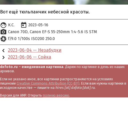
Вот ещё тюльпанчик небесной красоты.
face
today
К.С.
2023-05-16
photo_camera
Canon 70D
Canon EF-S 55-250mm 1:4-5.6 IS STM
camera
f/9.0 1/100s ISO200 250.0
chevron_left
2023-06-04 — Незабудки
chevron_right
2023-06-06 — Сойка
dxfoto.ru – ежедневная картинка
. Дарим по картинке в день из наших
архивов.
Если не указано иное, все картинки распространяются на условиях
лицензии
Creative Commons Attribution (CC-BY)
. Если вам нужны картинки в
исходном качестве — пишите на
hires [at] dxfoto [dot] ru
.
Версия для AMP. Открыть
полную версию
.