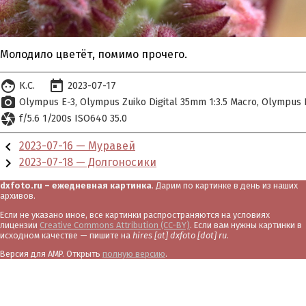
Молодило цветёт, помимо прочего.
face
today
К.С.
2023-07-17
photo_camera
Olympus E-3
Olympus Zuiko Digital 35mm 1:3.5 Macro
Olympus D
camera
f/5.6 1/200s ISO640 35.0
chevron_left
2023-07-16 — Муравей
chevron_right
2023-07-18 — Долгоносики
dxfoto.ru – ежедневная картинка
. Дарим по картинке в день из наших
архивов.
Если не указано иное, все картинки распространяются на условиях
лицензии
Creative Commons Attribution (CC-BY)
. Если вам нужны картинки в
исходном качестве — пишите на
hires [at] dxfoto [dot] ru
.
Версия для AMP. Открыть
полную версию
.