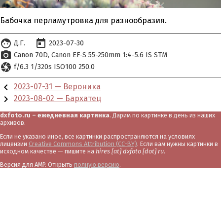
Бабочка перламутровка для разнообразия.
face
today
Д.Г.
2023-07-30
photo_camera
Canon 70D
Canon EF-S 55-250mm 1:4-5.6 IS STM
camera
f/6.3 1/320s ISO100 250.0
chevron_left
2023-07-31 — Вероника
chevron_right
2023-08-02 — Бархатец
dxfoto.ru – ежедневная картинка
. Дарим по картинке в день из наших
архивов.
Если не указано иное, все картинки распространяются на условиях
лицензии
Creative Commons Attribution (CC-BY)
. Если вам нужны картинки в
исходном качестве — пишите на
hires [at] dxfoto [dot] ru
.
Версия для AMP. Открыть
полную версию
.