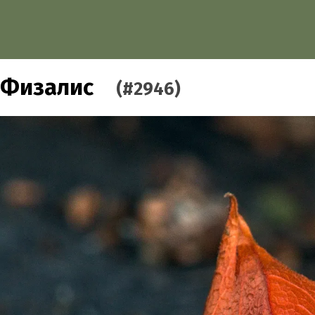
Физалис
(#2946)