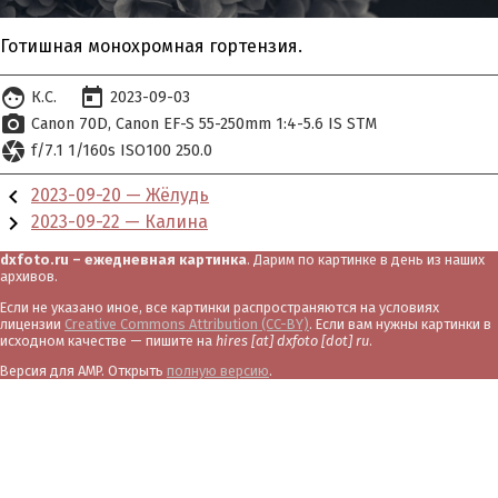
Готишная монохромная гортензия.
face
today
К.С.
2023-09-03
photo_camera
Canon 70D
Canon EF-S 55-250mm 1:4-5.6 IS STM
camera
f/7.1 1/160s ISO100 250.0
chevron_left
2023-09-20 — Жёлудь
chevron_right
2023-09-22 — Калина
dxfoto.ru – ежедневная картинка
. Дарим по картинке в день из наших
архивов.
Если не указано иное, все картинки распространяются на условиях
лицензии
Creative Commons Attribution (CC-BY)
. Если вам нужны картинки в
исходном качестве — пишите на
hires [at] dxfoto [dot] ru
.
Версия для AMP. Открыть
полную версию
.