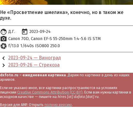
Не «Просветление шмелика», конечно, но в таком же
духе.
face
today
Д.Г.
2023-09-24
photo_camera
Canon 70D
Canon EF-S 55-250mm 1:4-5.6 IS STM
camera
f/13.0 1/640s ISO800 250.0
chevron_left
2023-09-24 — Виноград
chevron_right
2023-09-26 — Стрекоза
dxfoto.ru – ежедневная картинка
. Дарим по картинке в день из наших
архивов.
Если не указано иное, все картинки распространяются на условиях
лицензии
Creative Commons Attribution (CC-BY)
. Если вам нужны картинки в
исходном качестве — пишите на
hires [at] dxfoto [dot] ru
.
Версия для AMP. Открыть
полную версию
.