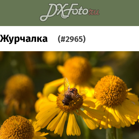
Журчалка
(#2965)