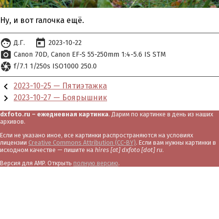
Ну, и вот галочка ещё.
face
today
Д.Г.
2023-10-22
photo_camera
Canon 70D
Canon EF-S 55-250mm 1:4-5.6 IS STM
camera
f/7.1 1/250s ISO1000 250.0
chevron_left
2023-10-25 — Пятиэтажка
chevron_right
2023-10-27 — Боярышник
dxfoto.ru – ежедневная картинка
. Дарим по картинке в день из наших
архивов.
Если не указано иное, все картинки распространяются на условиях
лицензии
Creative Commons Attribution (CC-BY)
. Если вам нужны картинки в
исходном качестве — пишите на
hires [at] dxfoto [dot] ru
.
Версия для AMP. Открыть
полную версию
.