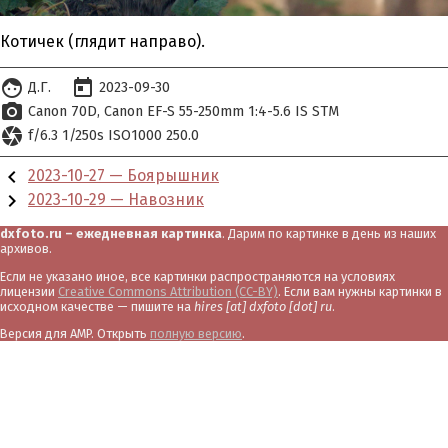
Котичек (глядит направо).
face
today
Д.Г.
2023-09-30
photo_camera
Canon 70D
Canon EF-S 55-250mm 1:4-5.6 IS STM
camera
f/6.3 1/250s ISO1000 250.0
chevron_left
2023-10-27 — Боярышник
chevron_right
2023-10-29 — Навозник
dxfoto.ru – ежедневная картинка
. Дарим по картинке в день из наших
архивов.
Если не указано иное, все картинки распространяются на условиях
лицензии
Creative Commons Attribution (CC-BY)
. Если вам нужны картинки в
исходном качестве — пишите на
hires [at] dxfoto [dot] ru
.
Версия для AMP. Открыть
полную версию
.