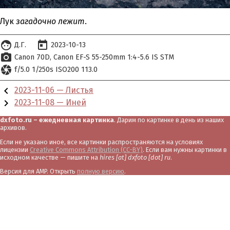
Лук
загадочно лежит
.
face
today
Д.Г.
2023-10-13
photo_camera
Canon 70D
Canon EF-S 55-250mm 1:4-5.6 IS STM
camera
f/5.0 1/250s ISO200 113.0
chevron_left
2023-11-06 — Листья
chevron_right
2023-11-08 — Иней
dxfoto.ru – ежедневная картинка
. Дарим по картинке в день из наших
архивов.
Если не указано иное, все картинки распространяются на условиях
лицензии
Creative Commons Attribution (CC-BY)
. Если вам нужны картинки в
исходном качестве — пишите на
hires [at] dxfoto [dot] ru
.
Версия для AMP. Открыть
полную версию
.