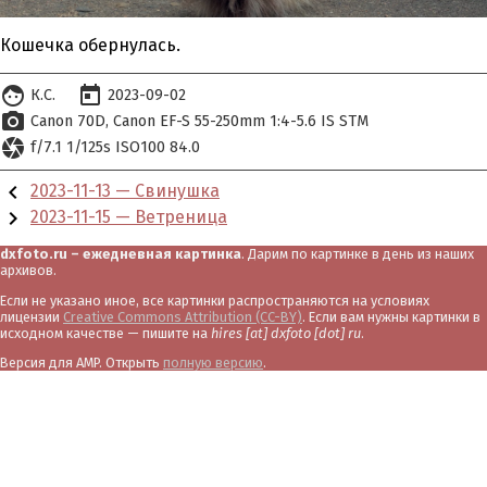
Кошечка обернулась.
face
today
К.С.
2023-09-02
photo_camera
Canon 70D
Canon EF-S 55-250mm 1:4-5.6 IS STM
camera
f/7.1 1/125s ISO100 84.0
chevron_left
2023-11-13 — Свинушка
chevron_right
2023-11-15 — Ветреница
dxfoto.ru – ежедневная картинка
. Дарим по картинке в день из наших
архивов.
Если не указано иное, все картинки распространяются на условиях
лицензии
Creative Commons Attribution (CC-BY)
. Если вам нужны картинки в
исходном качестве — пишите на
hires [at] dxfoto [dot] ru
.
Версия для AMP. Открыть
полную версию
.