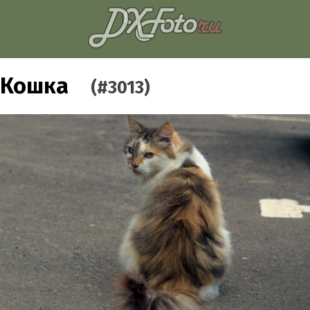
Кошка
(#3013)