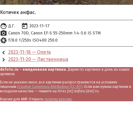
Котичек анфас.
face
today
Д.Г.
2023-11-17
photo_camera
Canon 70D
Canon EF-S 55-250mm 1:4-5.6 IS STM
camera
f/8.0 1/250s ISO400 250.0
chevron_left
2023-11-18 — Опята
chevron_right
2023-11-20 — Лиственница
dxfoto.ru – ежедневная картинка
. Дарим по картинке в день из наших
архивов.
Если не указано иное, все картинки распространяются на условиях
лицензии
Creative Commons Attribution (CC-BY)
. Если вам нужны картинки в
исходном качестве — пишите на
hires [at] dxfoto [dot] ru
.
Версия для AMP. Открыть
полную версию
.