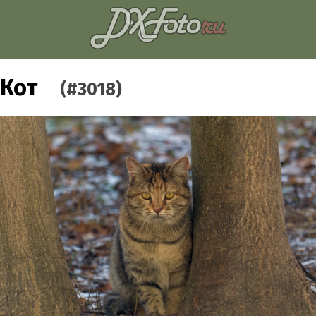
Кот
(#3018)