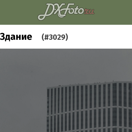
Здание
(#3029)