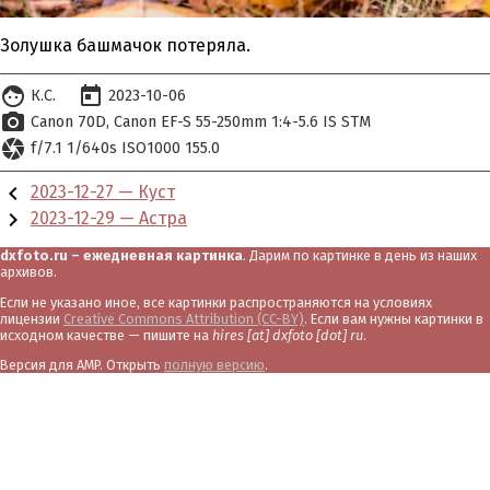
Золушка башмачок потеряла.
face
today
К.С.
2023-10-06
photo_camera
Canon 70D
Canon EF-S 55-250mm 1:4-5.6 IS STM
camera
f/7.1 1/640s ISO1000 155.0
chevron_left
2023-12-27 — Куст
chevron_right
2023-12-29 — Астра
dxfoto.ru – ежедневная картинка
. Дарим по картинке в день из наших
архивов.
Если не указано иное, все картинки распространяются на условиях
лицензии
Creative Commons Attribution (CC-BY)
. Если вам нужны картинки в
исходном качестве — пишите на
hires [at] dxfoto [dot] ru
.
Версия для AMP. Открыть
полную версию
.