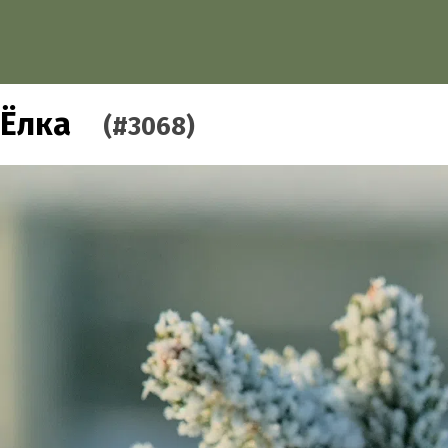
Ёлка
(#3068)