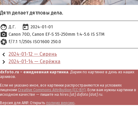
Дятл делает дятловы дела.
face
today
Д.Г.
2024-01-01
photo_camera
Canon 70D
Canon EF-S 55-250mm 1:4-5.6 IS STM
camera
f/7.1 1/250s ISO1600 250.0
chevron_left
2024-01-12 — Сирень
chevron_right
2024-01-14 — Серёжка
dxfoto.ru – ежедневная картинка
. Дарим по картинке в день из наших
архивов.
Если не указано иное, все картинки распространяются на условиях
лицензии
Creative Commons Attribution (CC-BY)
. Если вам нужны картинки в
исходном качестве — пишите на
hires [at] dxfoto [dot] ru
.
Версия для AMP. Открыть
полную версию
.