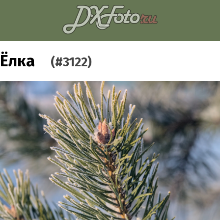
Ёлка
(#3122)