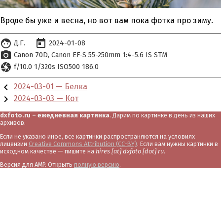
Вроде бы уже и весна, но вот вам пока фотка про зиму.
face
today
Д.Г.
2024-01-08
photo_camera
Canon 70D
Canon EF-S 55-250mm 1:4-5.6 IS STM
camera
f/10.0 1/320s ISO500 186.0
chevron_left
2024-03-01 — Белка
chevron_right
2024-03-03 — Кот
dxfoto.ru – ежедневная картинка
. Дарим по картинке в день из наших
архивов.
Если не указано иное, все картинки распространяются на условиях
лицензии
Creative Commons Attribution (CC-BY)
. Если вам нужны картинки в
исходном качестве — пишите на
hires [at] dxfoto [dot] ru
.
Версия для AMP. Открыть
полную версию
.