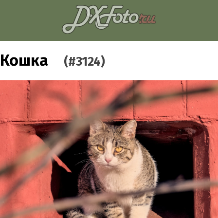
Кошка
(#3124)