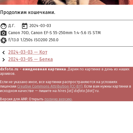
Продолжим кошечками.
face
today
Д.Г.
2024-03-03
photo_camera
Canon 70D
Canon EF-S 55-250mm 1:4-5.6 IS STM
camera
f/13.0 1/250s ISO200 250.0
chevron_left
2024-03-03 — Кот
chevron_right
2024-03-05 — Белка
dxfoto.ru – ежедневная картинка
. Дарим по картинке в день из наших
архивов.
Если не указано иное, все картинки распространяются на условиях
лицензии
Creative Commons Attribution (CC-BY)
. Если вам нужны картинки в
исходном качестве — пишите на
hires [at] dxfoto [dot] ru
.
Версия для AMP. Открыть
полную версию
.