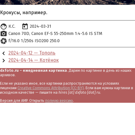
Крокусы, например.
face
today
К.С.
2024-03-31
photo_camera
Canon 70D
Canon EF-S 55-250mm 1:4-5.6 IS STM
camera
f/16.0 1/250s ISO200 250.0
chevron_left
2024-04-12 — Тополь
chevron_right
2024-04-14 — Котёнок
dxfoto.ru – ежедневная картинка
. Дарим по картинке в день из наших
архивов.
Если не указано иное, все картинки распространяются на условиях
лицензии
Creative Commons Attribution (CC-BY)
. Если вам нужны картинки в
исходном качестве — пишите на
hires [at] dxfoto [dot] ru
.
Версия для AMP. Открыть
полную версию
.