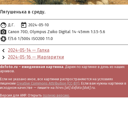
Лягушенька в среду.
face
today
Д.Г.
2024-05-10
photo_camera
Canon 70D
Olympus Zuiko Digital 14-45mm 1:3.5-5.6
camera
f/5.6 1/500s ISO200 11.0
chevron_left
2024-05-14 — Галка
chevron_right
2024-05-16 — Маргаритки
dxfoto.ru – ежедневная картинка
. Дарим по картинке в день из наших
архивов.
Если не указано иное, все картинки распространяются на условиях
лицензии
Creative Commons Attribution (CC-BY)
. Если вам нужны картинки в
исходном качестве — пишите на
hires [at] dxfoto [dot] ru
.
Версия для AMP. Открыть
полную версию
.