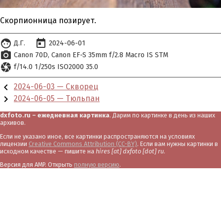
Скорпионница позирует.
face
today
Д.Г.
2024-06-01
photo_camera
Canon 70D
Canon EF-S 35mm f/2.8 Macro IS STM
camera
f/14.0 1/250s ISO2000 35.0
chevron_left
2024-06-03 — Скворец
chevron_right
2024-06-05 — Тюльпан
dxfoto.ru – ежедневная картинка
. Дарим по картинке в день из наших
архивов.
Если не указано иное, все картинки распространяются на условиях
лицензии
Creative Commons Attribution (CC-BY)
. Если вам нужны картинки в
исходном качестве — пишите на
hires [at] dxfoto [dot] ru
.
Версия для AMP. Открыть
полную версию
.