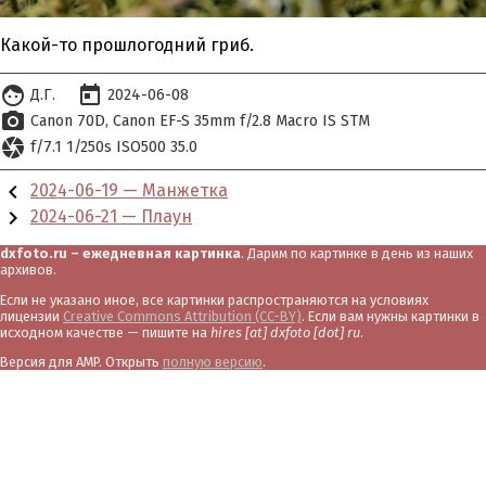
Какой-то прошлогодний гриб.
face
today
Д.Г.
2024-06-08
photo_camera
Canon 70D
Canon EF-S 35mm f/2.8 Macro IS STM
camera
f/7.1 1/250s ISO500 35.0
chevron_left
2024-06-19 — Манжетка
chevron_right
2024-06-21 — Плаун
dxfoto.ru – ежедневная картинка
. Дарим по картинке в день из наших
архивов.
Если не указано иное, все картинки распространяются на условиях
лицензии
Creative Commons Attribution (CC-BY)
. Если вам нужны картинки в
исходном качестве — пишите на
hires [at] dxfoto [dot] ru
.
Версия для AMP. Открыть
полную версию
.