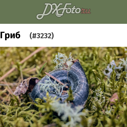
Гриб
(#3232)