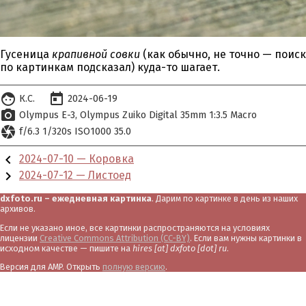
Гусеница
крапивной совки
(как обычно, не точно — поиск
по картинкам подсказал) куда-то шагает.
face
today
К.С.
2024-06-19
photo_camera
Olympus E-3
Olympus Zuiko Digital 35mm 1:3.5 Macro
camera
f/6.3 1/320s ISO1000 35.0
chevron_left
2024-07-10 — Коровка
chevron_right
2024-07-12 — Листоед
dxfoto.ru – ежедневная картинка
. Дарим по картинке в день из наших
архивов.
Если не указано иное, все картинки распространяются на условиях
лицензии
Creative Commons Attribution (CC-BY)
. Если вам нужны картинки в
исходном качестве — пишите на
hires [at] dxfoto [dot] ru
.
Версия для AMP. Открыть
полную версию
.