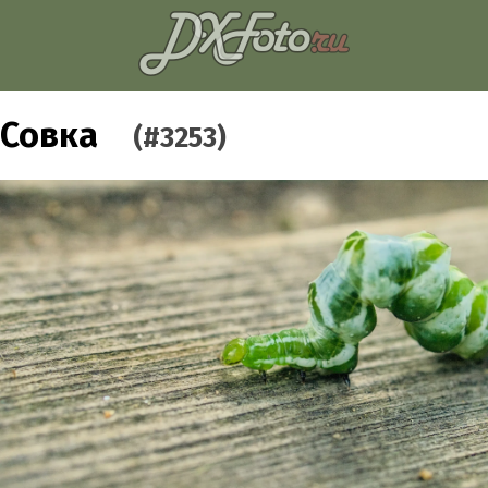
Совка
(#3253)