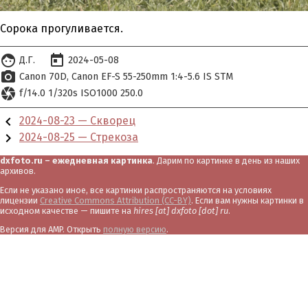
Сорока прогуливается.
face
today
Д.Г.
2024-05-08
photo_camera
Canon 70D
Canon EF-S 55-250mm 1:4-5.6 IS STM
camera
f/14.0 1/320s ISO1000 250.0
chevron_left
2024-08-23 — Скворец
chevron_right
2024-08-25 — Стрекоза
dxfoto.ru – ежедневная картинка
. Дарим по картинке в день из наших
архивов.
Если не указано иное, все картинки распространяются на условиях
лицензии
Creative Commons Attribution (CC-BY)
. Если вам нужны картинки в
исходном качестве — пишите на
hires [at] dxfoto [dot] ru
.
Версия для AMP. Открыть
полную версию
.