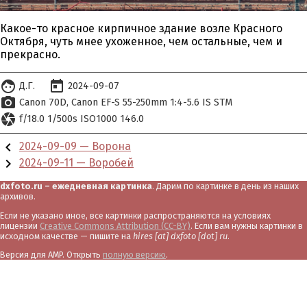
Какое-то красное кирпичное здание возле Красного
Октября, чуть мнее ухоженное, чем остальные, чем и
прекрасно.
face
today
Д.Г.
2024-09-07
photo_camera
Canon 70D
Canon EF-S 55-250mm 1:4-5.6 IS STM
camera
f/18.0 1/500s ISO1000 146.0
chevron_left
2024-09-09 — Ворона
chevron_right
2024-09-11 — Воробей
dxfoto.ru – ежедневная картинка
. Дарим по картинке в день из наших
архивов.
Если не указано иное, все картинки распространяются на условиях
лицензии
Creative Commons Attribution (CC-BY)
. Если вам нужны картинки в
исходном качестве — пишите на
hires [at] dxfoto [dot] ru
.
Версия для AMP. Открыть
полную версию
.