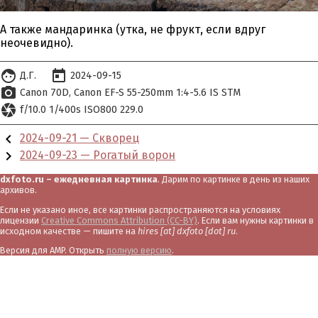
А также мандаринка (утка, не фрукт, если вдруг
неочевидно).
face
today
Д.Г.
2024-09-15
photo_camera
Canon 70D
Canon EF-S 55-250mm 1:4-5.6 IS STM
camera
f/10.0 1/400s ISO800 229.0
chevron_left
2024-09-21 — Скворец
chevron_right
2024-09-23 — Рогатый ворон
dxfoto.ru – ежедневная картинка
. Дарим по картинке в день из наших
архивов.
Если не указано иное, все картинки распространяются на условиях
лицензии
Creative Commons Attribution (CC-BY)
. Если вам нужны картинки в
исходном качестве — пишите на
hires [at] dxfoto [dot] ru
.
Версия для AMP. Открыть
полную версию
.