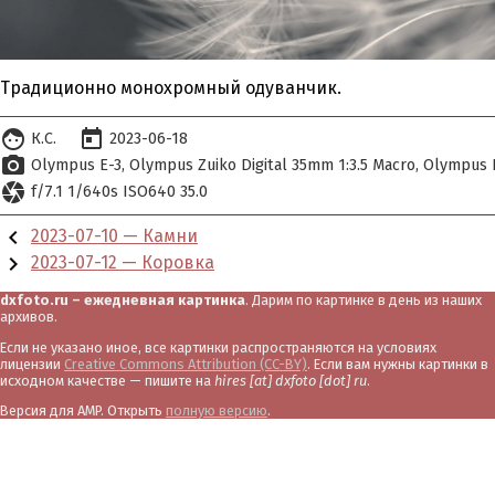
Традиционно монохромный одуванчик.
face
today
К.С.
2023-06-18
photo_camera
Olympus E-3
Olympus Zuiko Digital 35mm 1:3.5 Macro
Olympus D
camera
f/7.1 1/640s ISO640 35.0
chevron_left
2023-07-10 — Камни
chevron_right
2023-07-12 — Коровка
dxfoto.ru – ежедневная картинка
. Дарим по картинке в день из наших
архивов.
Если не указано иное, все картинки распространяются на условиях
лицензии
Creative Commons Attribution (CC-BY)
. Если вам нужны картинки в
исходном качестве — пишите на
hires [at] dxfoto [dot] ru
.
Версия для AMP. Открыть
полную версию
.