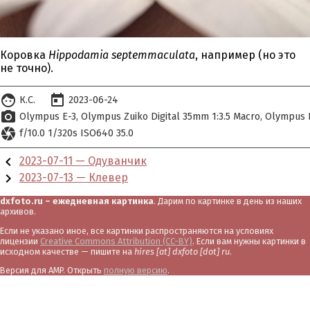
Коровка
Hippodamia septemmaculata
, например (но это
не точно).
face
today
К.С.
2023-06-24
photo_camera
Olympus E-3
Olympus Zuiko Digital 35mm 1:3.5 Macro
Olympus D
camera
f/10.0 1/320s ISO640 35.0
chevron_left
2023-07-11 — Одуванчик
chevron_right
2023-07-13 — Клевер
dxfoto.ru – ежедневная картинка
. Дарим по картинке в день из наших
архивов.
Если не указано иное, все картинки распространяются на условиях
лицензии
Creative Commons Attribution (CC-BY)
. Если вам нужны картинки в
исходном качестве — пишите на
hires [at] dxfoto [dot] ru
.
Версия для AMP. Открыть
полную версию
.