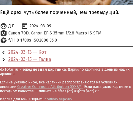
Ещё орех, чуть более порченный, чем предыдущий.
face
today
Д.Г.
2024-03-09
photo_camera
Canon 70D
Canon EF-S 35mm f/2.8 Macro IS STM
camera
f/11.0 1/80s ISO2000 35.0
chevron_left
2024-03-13 — Кот
chevron_right
2024-03-15 — Галка
dxfoto.ru – ежедневная картинка
. Дарим по картинке в день из наших
архивов.
Если не указано иное, все картинки распространяются на условиях
лицензии
Creative Commons Attribution (CC-BY)
. Если вам нужны картинки в
исходном качестве — пишите на
hires [at] dxfoto [dot] ru
.
Версия для AMP. Открыть
полную версию
.