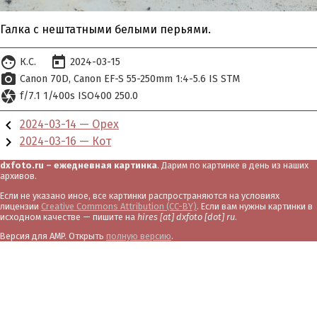
Галка с нештатными белыми перьями.
face
today
К.С.
2024-03-15
photo_camera
Canon 70D
Canon EF-S 55-250mm 1:4-5.6 IS STM
camera
f/7.1 1/400s ISO400 250.0
chevron_left
2024-03-14 — Орех
chevron_right
2024-03-16 — Кот
dxfoto.ru – ежедневная картинка
. Дарим по картинке в день из наших
архивов.
Если не указано иное, все картинки распространяются на условиях
лицензии
Creative Commons Attribution (CC-BY)
. Если вам нужны картинки в
исходном качестве — пишите на
hires [at] dxfoto [dot] ru
.
Версия для AMP. Открыть
полную версию
.