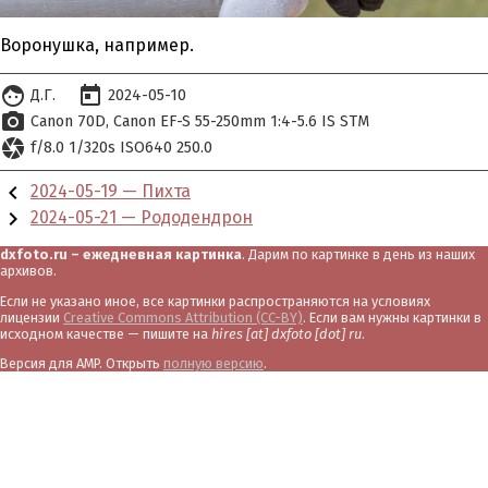
Воронушка, например.
face
today
Д.Г.
2024-05-10
photo_camera
Canon 70D
Canon EF-S 55-250mm 1:4-5.6 IS STM
camera
f/8.0 1/320s ISO640 250.0
chevron_left
2024-05-19 — Пихта
chevron_right
2024-05-21 — Рододендрон
dxfoto.ru – ежедневная картинка
. Дарим по картинке в день из наших
архивов.
Если не указано иное, все картинки распространяются на условиях
лицензии
Creative Commons Attribution (CC-BY)
. Если вам нужны картинки в
исходном качестве — пишите на
hires [at] dxfoto [dot] ru
.
Версия для AMP. Открыть
полную версию
.