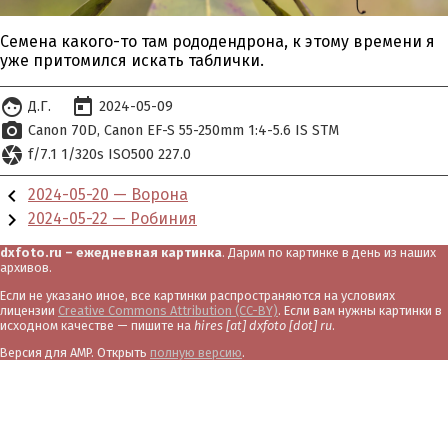
Семена какого-то там рододендрона, к этому времени я
уже притомился искать таблички.
face
today
Д.Г.
2024-05-09
photo_camera
Canon 70D
Canon EF-S 55-250mm 1:4-5.6 IS STM
camera
f/7.1 1/320s ISO500 227.0
chevron_left
2024-05-20 — Ворона
chevron_right
2024-05-22 — Робиния
dxfoto.ru – ежедневная картинка
. Дарим по картинке в день из наших
архивов.
Если не указано иное, все картинки распространяются на условиях
лицензии
Creative Commons Attribution (CC-BY)
. Если вам нужны картинки в
исходном качестве — пишите на
hires [at] dxfoto [dot] ru
.
Версия для AMP. Открыть
полную версию
.