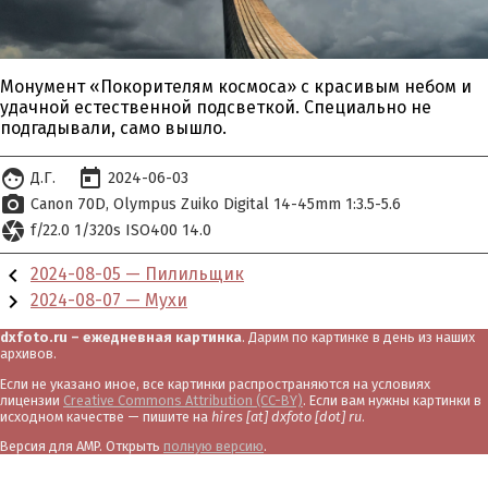
Монумент «Покорителям космоса» с красивым небом и
удачной естественной подсветкой. Специально не
подгадывали, само вышло.
face
today
Д.Г.
2024-06-03
photo_camera
Canon 70D
Olympus Zuiko Digital 14-45mm 1:3.5-5.6
camera
f/22.0 1/320s ISO400 14.0
chevron_left
2024-08-05 — Пилильщик
chevron_right
2024-08-07 — Мухи
dxfoto.ru – ежедневная картинка
. Дарим по картинке в день из наших
архивов.
Если не указано иное, все картинки распространяются на условиях
лицензии
Creative Commons Attribution (CC-BY)
. Если вам нужны картинки в
исходном качестве — пишите на
hires [at] dxfoto [dot] ru
.
Версия для AMP. Открыть
полную версию
.