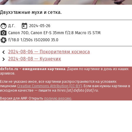
Двухэтажные мухи и сетка.
face
today
Д.Г.
2024-05-26
photo_camera
Canon 70D
Canon EF-S 35mm f/2.8 Macro IS STM
camera
f/18.0 1/250s ISO2000 35.0
chevron_left
2024-08-06 — Покорителям космоса
chevron_right
2024-08-08 — Кузнечик
dxfoto.ru – ежедневная картинка
. Дарим по картинке в день из наших
архивов.
Если не указано иное, все картинки распространяются на условиях
лицензии
Creative Commons Attribution (CC-BY)
. Если вам нужны картинки в
исходном качестве — пишите на
hires [at] dxfoto [dot] ru
.
Версия для AMP. Открыть
полную версию
.