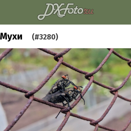
Мухи
(#3280)